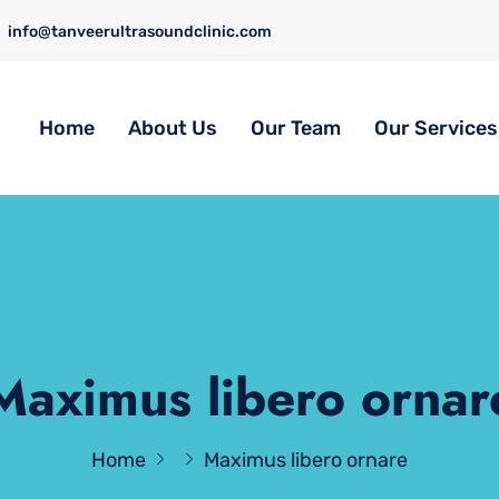
info@tanveerultrasoundclinic.com
Home
About Us
Our Team
Our Services
Maximus libero ornar
Home
Maximus libero ornare