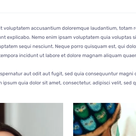
 sit voluptatem accusantium doloremque laudantium, totam r
 sunt explicabo. Nemo enim ipsam voluptatem quia voluptas sit
ptatem sequi nesciunt. Neque porro quisquam est, qui dolor
 tempora incidunt ut labore et dolore magnam aliquam quae
pernatur aut odit aut fugit, sed quia consequuntur magni d
ipsum quia dolor sit amet, consectetur, adipisci velit, sed 